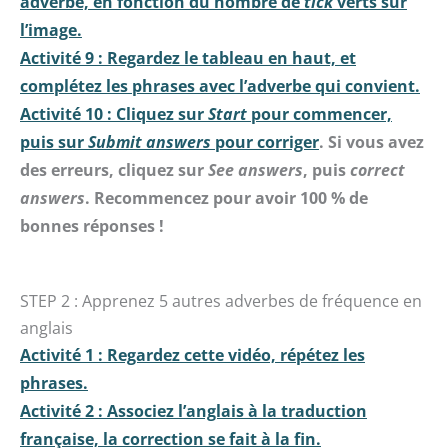
adverbe, en fonction du nombre de
tick
verts sur
l’image.
Activité 9 : Regardez le tableau en haut, et
complétez les phrases avec l’adverbe qui convient.
Activité 10 : Cliquez sur
Start
pour commencer,
puis sur
Submit answers
pour corriger
. Si vous avez
des erreurs, cliquez sur
See answers
, puis
correct
answers
. Recommencez pour avoir 100 % de
bonnes réponses !
STEP 2 : Apprenez 5 autres adverbes de fréquence en
anglais
Activité 1 : Regardez cette vidéo, répétez les
phrases.
Activité 2 : Associez l’anglais à la traduction
française, la correction se fait à la fin.