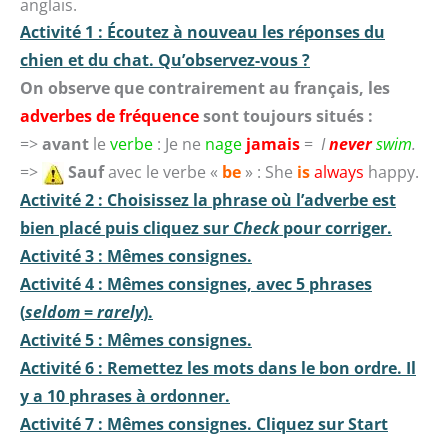
anglais.
Activité 1 : Écoutez à nouveau les réponses du
chien et du chat. Qu’observez-vous ?
On observe que contrairement au français, les
adverbes de fréquence
sont toujours situés :
=>
avant
le
verbe
: Je ne
nage
jamais
=
I
never
swim
.
=>
Sauf
avec le verbe «
be
» : She
is
always
happy.
Activité 2 : Choisissez la phrase où l’adverbe est
bien placé puis cliquez sur
Check
pour corriger.
Activité 3 : Mêmes consignes.
Activité 4 : Mêmes consignes, avec 5 phrases
(
seldom
=
rarely
).
Activité 5 : Mêmes consignes.
Activité 6 : Remettez les mots dans le bon ordre. Il
y a 10 phrases à ordonner.
Activité 7 : Mêmes consignes. Cliquez sur Start