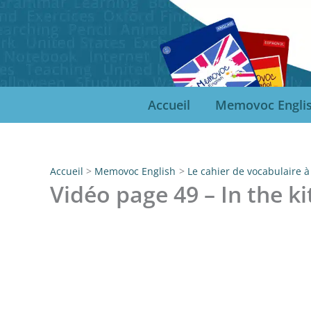
Aller
au
contenu
Accueil
Memovoc Engli
Accueil
Memovoc English
Le cahier de vocabulaire 
Vidéo page 49 – In the k