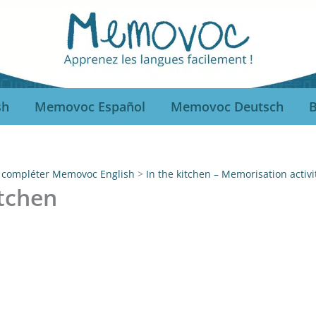
sh
Memovoc Español
Memovoc Deutsch
B
à compléter Memovoc English
In the kitchen – Memorisation activi
itchen