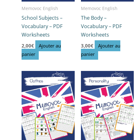
Memovoc English
Memovoc English
School Subjects –
The Body –
Vocabulary – PDF
Vocabulary – PDF
Worksheets
Worksheets
2,00
€
Ajouter au
3,00
€
Ajouter au
panier
panier