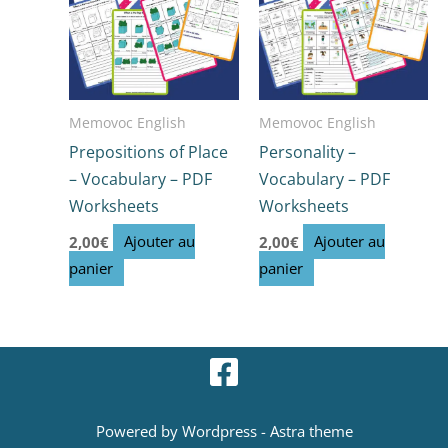
Memovoc English
Memovoc English
Prepositions of Place
Personality –
– Vocabulary – PDF
Vocabulary – PDF
Worksheets
Worksheets
2,00
€
Ajouter au
2,00
€
Ajouter au
panier
panier
Powered by Wordpress - Astra theme