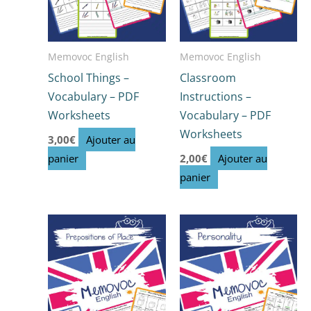
Memovoc English
Memovoc English
School Things –
Classroom
Vocabulary – PDF
Instructions –
Worksheets
Vocabulary – PDF
Worksheets
3,00
€
Ajouter au
panier
2,00
€
Ajouter au
panier