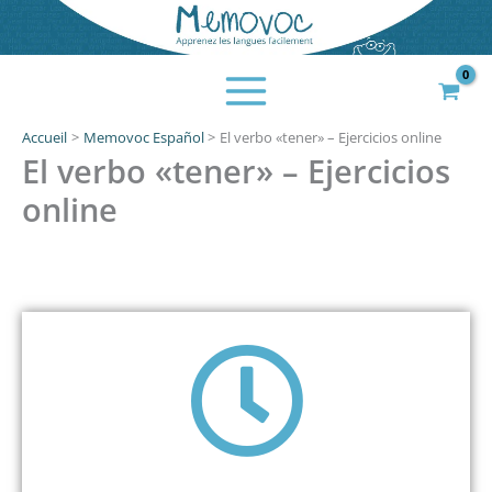
Aller
au
contenu
Accueil
Memovoc Español
El verbo «tener» – Ejercicios online
El verbo «tener» – Ejercicios
online