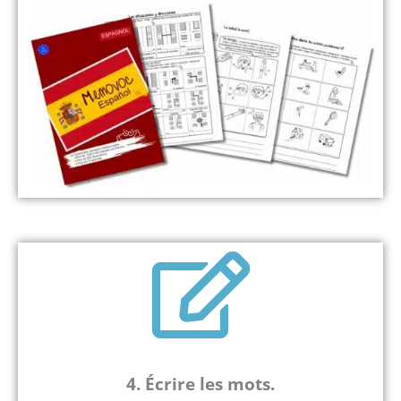
4.
É
crire les mots.