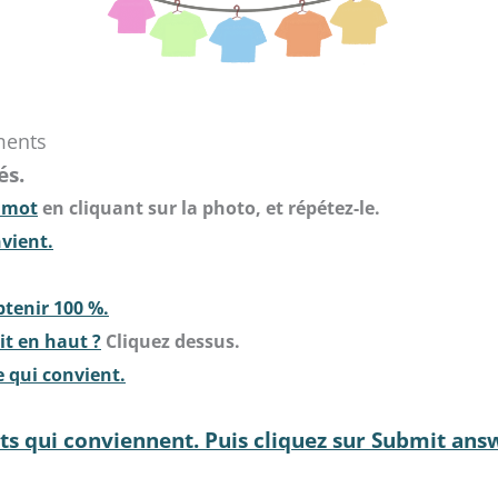
ments
és.
e mot
en cliquant sur la photo, et répétez-le.
nvient.
btenir 100 %.
it en haut ?
Cliquez dessus.
ge qui convient.
ts qui conviennent. Puis cliquez sur Submit ans