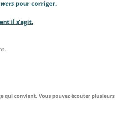
swers
pour corriger.
t il s’agit.
nt.
age qui convient. Vous pouvez écouter plusieurs