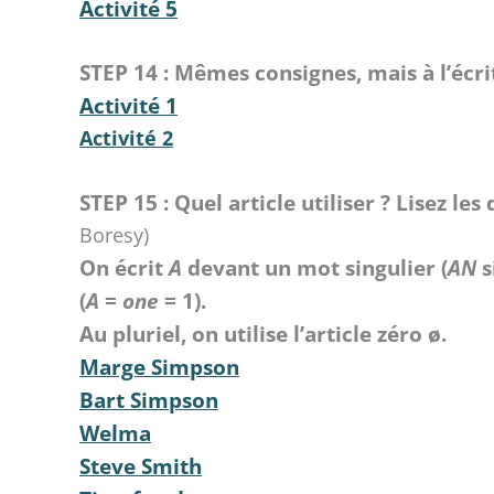
Activité 5
STEP 14 : Mêmes consignes, mais à l’écri
Activité 1
Activité 2
STEP 15 : Quel article utiliser ? Lisez le
Boresy)
On écrit
A
devant un mot singulier (
AN
s
(
A
=
one
= 1).
Au pluriel, on utilise l’article zéro ø.
Marge Simpson
Bart Simpson
Welma
Steve Smith