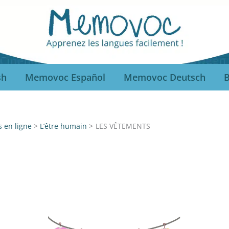
sh
Memovoc Español
Memovoc Deutsch
B
s en ligne
L’être humain
LES VÊTEMENTS