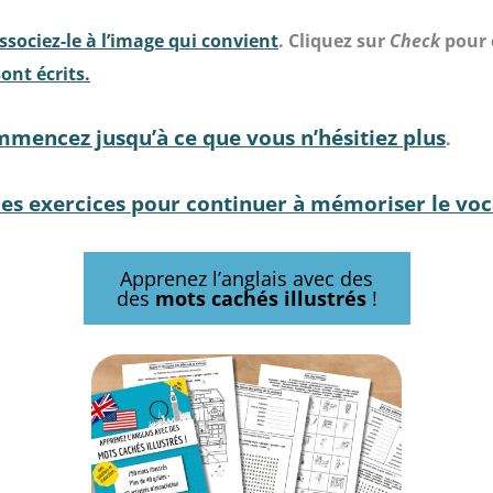
ssociez-le à l’image qui convient
. Cliquez sur
Check
pour 
ont écrits.
ommencez jusqu’à ce que vous n’hésitiez plus
.
des exercices pour continuer à mémoriser le voca
Apprenez l’anglais avec des
des
mots cachés illustrés
!