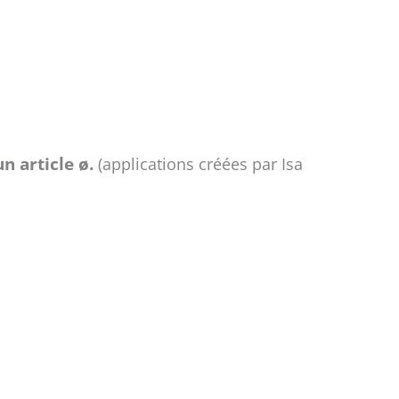
n article
ø
.
(applications créées par Isa