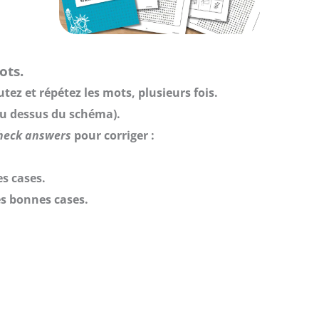
ots.
tez et répétez les mots, plusieurs fois.
s au dessus du schéma).
heck answers
pour corriger :
s cases.
es bonnes cases.