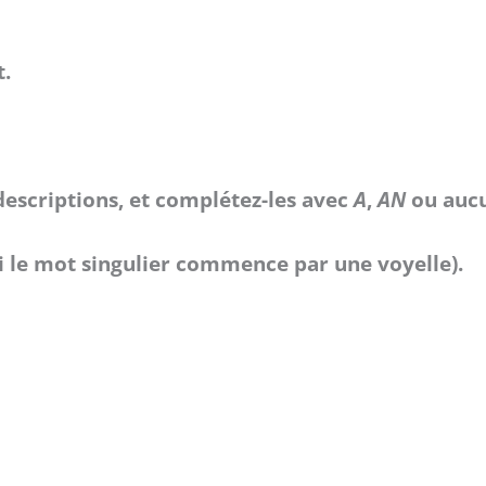
t.
s descriptions, et complétez-les avec
A
,
AN
ou aucu
i le mot singulier commence par une voyelle).